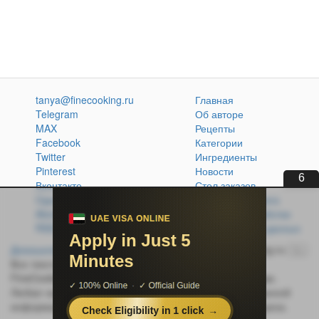
tanya@finecooking.ru
Главная
Telegram
Об авторе
MAX
Рецепты
Facebook
Категории
Twitter
Ингредиенты
Pinterest
Новости
5
Вконтакте
Стол заказов
Одноклассники
Кулинарная книга
Atom
Политика обработки
RSS
персональных данных
Домашняя кухня без проблем
© 2014-2026 FineCooking.ru
16+
Все тексты и фотографии, опубликованные на сайте
FineCooking.ru, защищены законом об авторском праве.
Любая частичная или полная перепечатка опубликованной
информации без активной ссылки на источник запрещена.