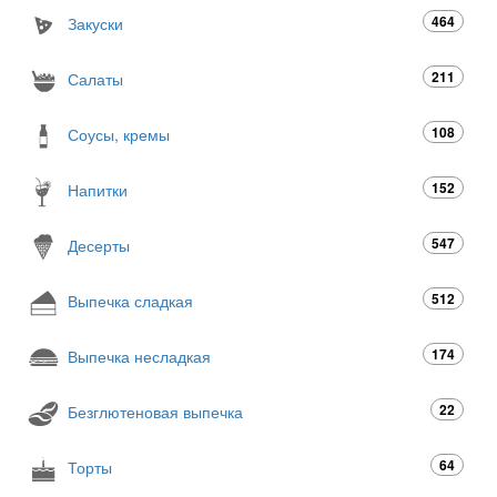
464
Закуски
211
Салаты
108
Соусы, кремы
152
Напитки
547
Десерты
512
Выпечка сладкая
174
Выпечка несладкая
22
Безглютеновая выпечка
64
Торты