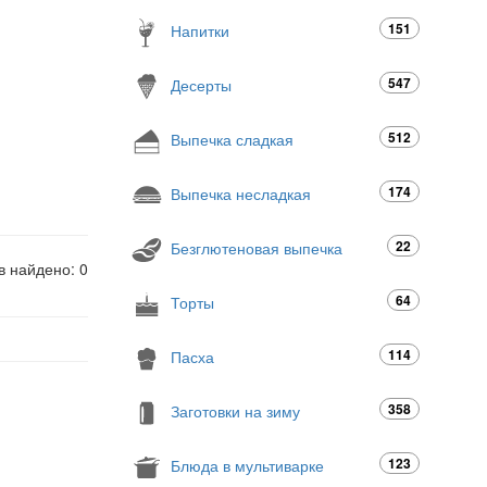
151
Напитки
547
Десерты
512
Выпечка сладкая
174
Выпечка несладкая
22
Безглютеновая выпечка
в найдено: 0
64
Торты
114
Пасха
358
Заготовки на зиму
123
Блюда в мультиварке