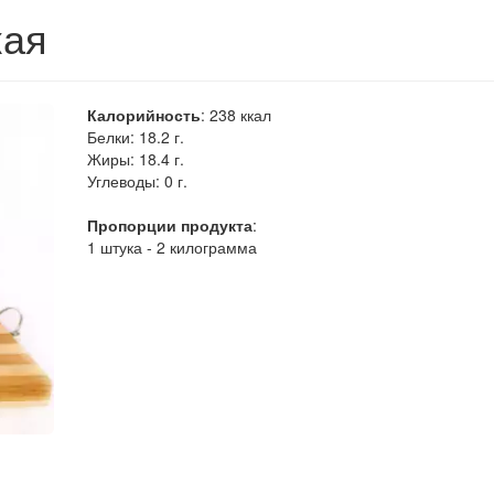
кая
Калорийность
:
238
ккал
Белки:
18.2 г.
Жиры:
18.4 г.
Углеводы:
0 г.
Пропорции продукта
:
1 штука - 2 килограмма