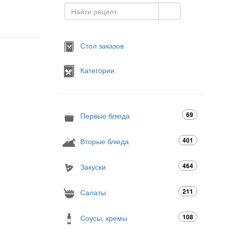
Стол заказов
Категории
69
Первые блюда
401
Вторые блюда
464
Закуски
211
Салаты
108
Соусы, кремы