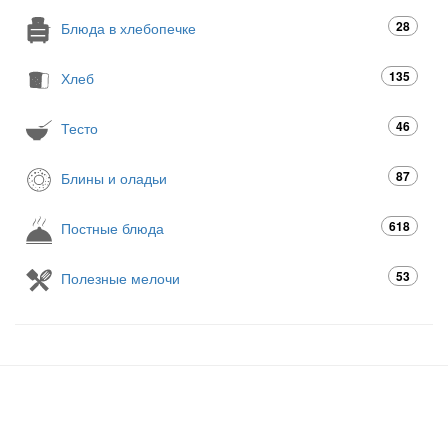
28
Блюда в хлебопечке
135
Хлеб
46
Тесто
87
Блины и оладьи
618
Постные блюда
53
Полезные мелочи